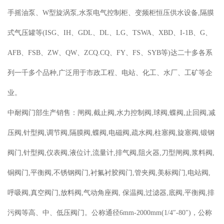
手摇油泵、W型旋涡泵,水泵电气控制柜、变频柜恒压供水设备,隔膜
式气压罐等(ISG、IH、GDL、DL、LG、TSWA、XBD、I-1B、G、
AFB、FSB、ZW、QW、ZCQ.CQ、FY、FS、SYB等)达二十多各系
列一千多个品种,广泛用于市政工程、电站、化工、水厂、工矿等企
业。
中耐阀门部生产销售：闸阀,截止阀,水力控制阀,球阀,蝶阀,止回阀,减
压阀,针型阀,调节阀,隔膜阀,蝶阀,电磁阀,疏水阀,柱塞阀,旋塞阀,锻钢
阀门,针型阀,仪表阀,液位计,流量计,排气阀,阻火器,刀型闸阀,浆料阀,
铜阀门,平衡阀,不锈钢阀门,衬氟衬胶阀门,管夹阀,美标阀门,电站阀,
呼吸阀,真空阀门,放料阀,气动角座阀, 保温阀,过滤器,底阀,平衡阀,排
污阀等高、中、低压阀门。公称通径6mm-2000mm(1/4″-80″)，公称