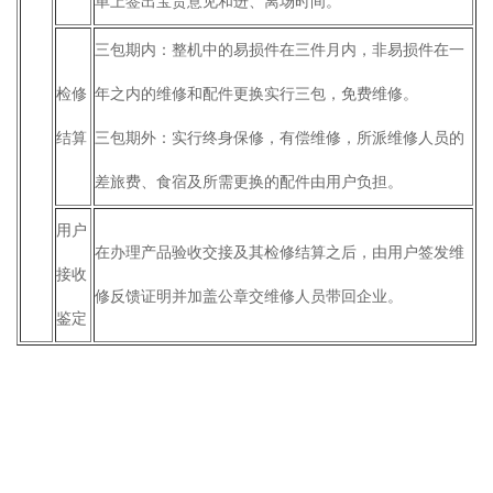
单上签出宝贵意见和进、离场时间。
三包期内：整机中的易损件在三件月内，非易损件在一
检修
年之内的维修和配件更换实行三包，免费维修。
结算
三包期外：实行终身保修，有偿维修，所派维修人员的
差旅费、食宿及所需更换的配件由用户负担。
用户
在办理产品验收交接及其检修结算之后，由用户签发维
接收
修反馈证明并加盖公章交维修人员带回企业。
鉴定