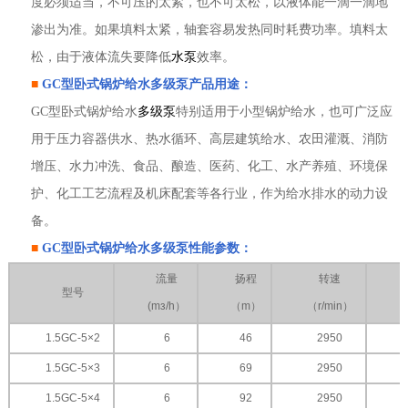
度必须适当，不可压的太紧，也不可太松，以液体能一滴一滴地
渗出为准。如果填料太紧，轴套容易发热同时耗费功率。填料太
松，由于液体流失要降低
水泵
效率。
■
GC型
卧式锅炉给水多级泵
产品用途：
GC型卧式锅炉给水
多级泵
特别适用于小型锅炉给水，也可广泛应
用于压力容器供水、热水循环、高层建筑给水、农田灌溉、消防
增压、水力冲洗、食品、酿造、医药、化工、水产养殖、环境保
护、化工工艺流程及机床配套等各行业，作为给水排水的动力设
备。
■
GC型
卧式锅炉给水多级泵
性能参数：
流量
扬程
转速
型号
(mз/h
）
（
m
）
（
r/min
）
1.5GC-5×2
6
46
2950
1.5GC-5×3
6
69
2950
1.5GC-5×4
6
92
2950