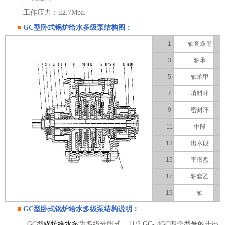
工作压力：≤2.7Mpa.
■
GC型
卧式锅炉给水多级泵
结构图：
1
轴套螺母
3
轴承
5
轴承甲
7
填料环
9
密封环
11
中段
13
出水段
15
平衡盘
17
轴套乙
19
轴
■
GC型
卧式锅炉给水多级泵
结构说明：
GC型
锅炉给水泵
为多级分段式，11/2 GC- 4GC四个型号的进出