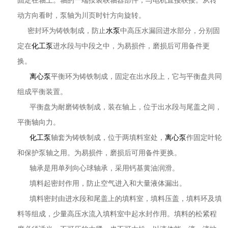
固定在轴上。轴的一端按装联轴器部件，与电机直接联接。从转
动方向看时，泵轴为川页时针方向旋转。
密封环为铸铁制成，防止
水泵
中高压水漏回进水部分，分别固
定在
化工泵
进水段与中段之中，为易损件，磨损后可用备件更
换。
离心泵
平衡环为铸铁制成，固定在出水段上，它与平衡盘共同
组成平衡装置。
平衡盘为耐磨铸铁制成，装在轴上，位于出水段与尾盖之间，
平衡轴向力。
化工泵
轴套为铸铁制成，位于两填料室处，
离心泵
作固定叶轮
和保护泵轴之用。为易损件，磨损后可用备件更换。
轴承是用单列向心球轴承，采用钙基黄油润滑。
填料起密封作用，防止空气进入和大量液体漏出。
填料密封由进水段和尾盖上的填料室，填料压盖，填料环及填
料等组成，少量高压水流入填料室中起水封作用。填料的松紧程