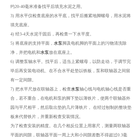
约20-40毫米准备找平后填充水泥之用。
3) 用水平仪检查底座的水平底，找平后搬紧地脚螺母，用水泥将
填充底座。
4) 经3-4天水泥干固后，再检查一下水平度。
5) 将底座的支持平面，
水泵
脚及电机脚的平面上的污物清洗除
净，并把电机和
水泵
放在底座上。
6) 调整泵轴水平。找平后，适当上紧螺母，以防走动，于调节完
毕后再安装电动机、在不合水平处垫以铁板，泵和联轴器之间留
有一定间隙。
7) 把水平尺放在联轴器上，检查
水泵
轴心线与电机轴心线是否重
合，若不重合，在电机和泵的脚下垫以薄铁片，使两个联轴器外
园与平尺相平，然后取出垫的几片薄铁片， 在经过刨制的整块垫
板来代替铁片，并重新检查安装情况。
为了检查安装的精度。在几个相反位置上用塞尺，测量两联轴器
平面的间隙，联轴器平面一周上大和小间隙差数不得超过0.3毫