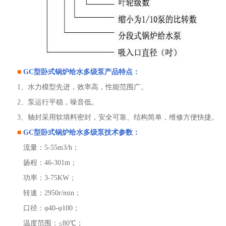
■
GC型
卧式锅炉给水多级泵
产品特点：
1、水力模型先进，效率高，性能范围广。
2、泵运行平稳，噪音低。
3、轴封采用软填料密封，安全可靠、结构简单，维修方便快捷。
■
GC型
卧式锅炉给水多级泵
技术参数：
流量：5-55m3/h；
扬程：46-301m；
功率：3-75KW；
转速：2950r/min；
口径：φ40-φ100；
温度范围：≤80℃；