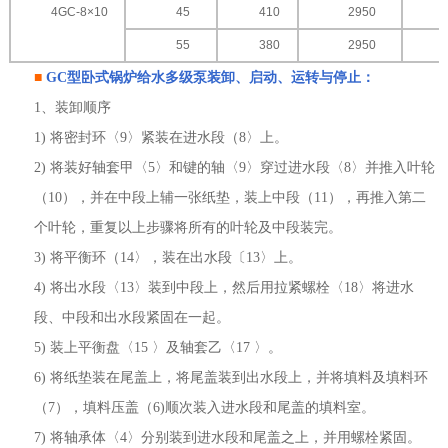
4GC-8×10
45
410
2950
55
380
2950
■
GC型
卧式锅炉给水多级泵
装卸、启动、运转与停止：
1、装卸顺序
1) 将密封环〈9〉紧装在进水段（8〉上。
2) 将装好轴套甲〈5〉和键的轴〈9〉穿过进水段〈8〉并推入叶轮
（10），并在中段上辅一张纸垫，装上中段（11），再推入第二
个叶轮，重复以上步骤将所有的叶轮及中段装完。
3) 将平衡环（14〉，装在出水段〔13〉上。
4) 将出水段〈13〉装到中段上，然后用拉紧螺栓〈18〉将进水
段、中段和出水段紧固在一起。
5) 装上平衡盘〈15 〉及轴套乙〈17 〉。
6) 将纸垫装在尾盖上，将尾盖装到出水段上，并将填料及填料环
（7），填料压盖（6)顺次装入进水段和尾盖的填料室。
7) 将轴承体〈4〉分别装到进水段和尾盖之上，并用螺栓紧固。