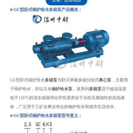
查看产品实物图
■
GC型
卧式锅炉给水多级泵
产品概述：
GC型卧式锅炉给水
多级泵
为卧式单吸多级分段式
离心泵
，主要用
于锅炉给水，所以又名
锅炉给水泵
。该系列
多级泵
适于输送温度
低于110°C的清水或物理化学性质类似于水的无腐蚀性的其他液
体，广泛用于工矿企事业单位的锅炉给水和城市生活供水。
■
GC型
卧式锅炉给水多级泵
型号意义：