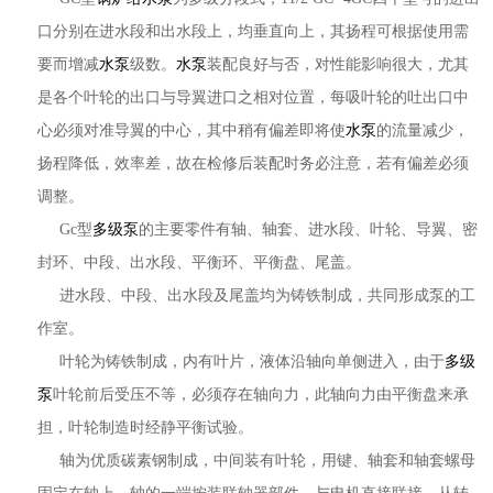
口分别在进水段和出水段上，均垂直向上，其扬程可根据使用需
要而增减
水泵
级数。
水泵
装配良好与否，对性能影响很大，尤其
是各个叶轮的出口与导翼进口之相对位置，每吸叶轮的吐出口中
心必须对准导翼的中心，其中稍有偏差即将使
水泵
的流量减少，
扬程降低，效率差，故在检修后装配时务必注意，若有偏差必须
调整。
Gc型
多级泵
的主要零件有轴、轴套、进水段、叶轮、导翼、密
封环、中段、出水段、平衡环、平衡盘、尾盖。
进水段、中段、出水段及尾盖均为铸铁制成，共同形成泵的工
作室。
叶轮为铸铁制成，内有叶片，液体沿轴向单侧进入，由于
多级
泵
叶轮前后受压不等，必须存在轴向力，此轴向力由平衡盘来承
担，叶轮制造时经静平衡试验。
轴为优质碳素钢制成，中间装有叶轮，用键、轴套和轴套螺母