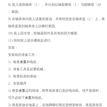
8) 装入滚珠轴承〈3 〉，并分别以轴套螺母〈1 〉与园螺母〈20
〉紧固。
9) 在轴承体内装入适量的黄油，并将纸垫套在轴承盖（2 〉上，将
轴承盖装到轴承体上以螺钉紧固。
10) 装上回水管，联轴器部件及所有的四方螺塞。
11) 拆卸按上述步骤相反进行。
安装：
安装前的准备工作：
1）检查
水泵
和电机；
2）准备工具及起重机械；
3）检查机器的基础；
2、安装顺序
1) 整套
水泵
运到现场，附带底座者已装好电动机。找平底座时，
可不必卸下
水泵
和电机。
2) 将底座放在地基上，在地脚螺钉附近垫楔形铁块，将底座垫高