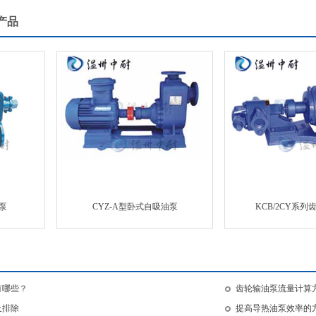
产品
泵
CYZ-A型卧式自吸油泵
KCB/2CY系
有哪些？
齿轮输油泵流量计算
及排除
提高导热油泵效率的