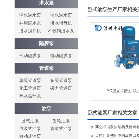
潜水泵
卧式油泵生产厂家相关
污水潜水泵
清水潜水泵
井用潜水泵
潜水增氧机
潜水搅拌机
不锈钢潜水泵
隔膜泵
气动隔膜泵
电动隔膜泵
管道泵
单级管道泵
多级管道泵
化工管道泵
磁力管道泵
YG型立式管道式油
热水循环泵
油泵
卧式油泵厂家相关文章
卧式油泵
齿轮油泵
离心式油泵的结构及特点
自吸式油泵
管道式油泵
齿轮油泵使用中的故障以
移动式油泵