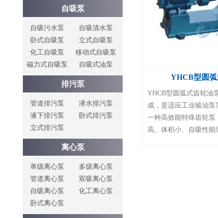
自吸泵
自吸污水泵
自吸清水泵
卧式自吸泵
立式自吸泵
化工自吸泵
移动式自吸泵
磁力式自吸泵
自吸式油泵
YHCB型圆
排污泵
YHCB型圆弧式齿轮油
管道排污泵
潜水排污泵
成，是适应工业输油泵
液下排污泵
卧式排污泵
一种高效能特殊齿轮泵
立式排污泵
高、体积小、自吸性能强、
离心泵
单级离心泵
多级离心泵
管道离心泵
双吸离心泵
自吸离心泵
化工离心泵
卧式离心泵