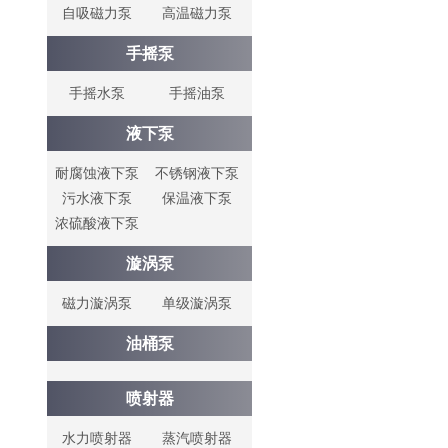
自吸磁力泵
高温磁力泵
手摇泵
手摇水泵
手摇油泵
液下泵
耐腐蚀液下泵
不锈钢液下泵
污水液下泵
保温液下泵
浓硫酸液下泵
漩涡泵
磁力漩涡泵
单级漩涡泵
油桶泵
喷射器
水力喷射器
蒸汽喷射器