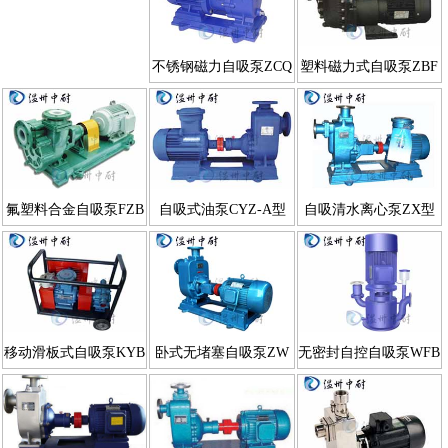
不锈钢磁力自吸泵ZCQ
塑料磁力式自吸泵ZBF
型
型
氟塑料合金自吸泵FZB
自吸式油泵CYZ-A型
自吸清水离心泵ZX型
型
移动滑板式自吸泵KYB
卧式无堵塞自吸泵ZW
无密封自控自吸泵WFB
型
型
型