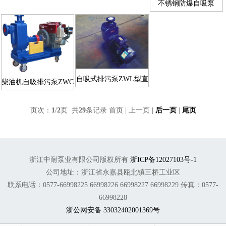
不锈钢防爆自吸泵
ZXPB
自吸式排污泵ZWL型直
柴油机自吸排污泵ZWC
联式自吸泵系列
自吸泵系列
页次：
1
/
2
页 共
29
条记录 首页 | 上一页 |
后一页
|
尾页
浙江中耐泵业有限公司版权所有
浙ICP备12027103号-1
公司地址：浙江省永嘉县瓯北镇三桥工业区
联系电话：0577-66998225 66998226 66998227 66998229 传真：0577-
66998228
浙公网安备 33032402001369号