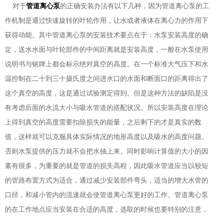
对于
管道离心泵
的正确安装办法有以下几种，因为管道离心泵的工
作机制是通过快速旋转的叶轮作用，让水或者液体在离心力的作用下
获得动能。其中管道离心泵的安装技术要点在于：水泵安装高度的确
定，送水水面与叶轮部件的中间距离就是安装高度，一般在水泵使用
说明书与铭牌上都会标示绝对真空的高度。在一个标准大气压下和水
温控制在二十到三十摄氏度之间进水口的水面和断面口的距离得出了
这个真空的高度，这是通过试验测定得到。但是这种方法的缺陷是没
有考虑后面的水流大小与吸水管道的搭配状况。所以安装高度在理论
上得到真空的高度需要扣除损失的能量，之后剩下的才是真实的数
值，这样就可以克服具体实际情况的地形高度以及吸水的高度问题。
否则水泵提供的压力就不会把水抽上来。同时影响计算值的大小的因
素有很多，为重要的就是管道的损失高程，因此吸水管道应当以较短
的管路布置方式为适合，通过减少安装部件弯头，适当的增大水管的
口径，和减小管内的流速就会使管道离心泵更好的工作。管道离心泵
的在工作地点应当安装在合适的高度，选取的时候也要特别的注意，