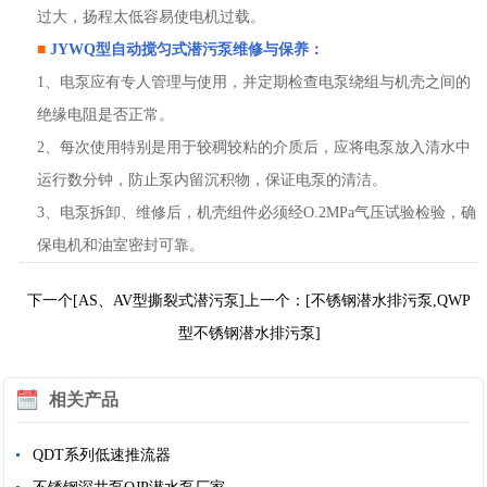
过大，扬程太低容易使电机过载。
■
JYWQ型
自动搅匀式潜污泵
维修与保养：
1、电泵应有专人管理与使用，并定期检查电泵绕组与机壳之间的
绝缘电阻是否正常。
2、每次使用特别是用于较稠较粘的介质后，应将电泵放入清水中
运行数分钟，防止泵内留沉积物，保证电泵的清洁。
3、电泵拆卸、维修后，机壳组件必须经O.2MPa气压试验检验，确
保电机和油室密封可靠。
下一个[AS、AV型撕裂式潜污泵]
上一个：[不锈钢潜水排污泵,QWP
型不锈钢潜水排污泵]
相关产品
QDT系列低速推流器