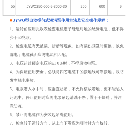
55
JYWQ250-600-9-3000-30
250
600
9
■
JYWQ型
自动搅匀式潜污泵
使用方法及安全操作规程：
1、运转前应用兆欧表检查电机定子绕组对地的绝缘电阻，低不得
少于50兆欧。
2、检查电缆有无破损、折断等现象。如有损伤须及时更换，以免
漏电；电缆截面应与电流相匹配。
3、电压超过额定电压的±1 0％时，不得启动电泵。
4、为保证使用安全，必须将四芯电缆中的接地线可靠接地，以防
发生触电事故。
5、电泵潜入水中时，应垂直起吊，不允许横放着地，更不能陷入
污泥中。停止使用时应将电泵吊起清洗干净，置于干燥处，并注
意防冻。
6、禁止将电缆作为安装起吊绳使用。
7、检查转子运转方向，从上向下看应为顺时针方向旋转。