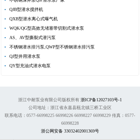
不锈钢深井泵QJP潜水泵厂家
QJB型潜水搅拌机
QXB型潜水离心式曝气机
WQK/QG型高效无堵塞带切割式潜水泵
AS、AV型撕裂式潜污泵
不锈钢潜水排污泵,QWP型不锈钢潜水排污泵
QJ型井用潜水泵
QY型充油式潜水电泵
浙江中耐泵业有限公司版权所有
浙ICP备12027103号-1
公司地址：浙江省永嘉县瓯北镇三桥工业区
联系电话：0577-66998225 66998226 66998227 66998229 传真：0577-
66998228
浙公网安备 33032402001369号