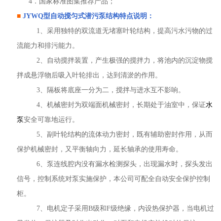
4．国家标准图集推荐产品；
■
JYWQ型
自动搅匀式潜污泵
结构特点说明：
1、采用独特的双流道无堵塞叶轮结构，提高污水污物的过
流能力和排污能力。
2、自动搅拌装置，产生极强的搅拌力，将池内的沉淀物搅
拌成悬浮物后吸入叶轮排出，达到清淤的作用。
3、隔板将底座一分为二，搅拌与进水互不影响。
4、机械密封为双端面机械密封，长期处于油室中，保证
水
泵
安全可靠地运行。
5、副叶轮结构的流体动力密封，既有辅助密封作用，从而
保护机械密封，又平衡轴向力，延长轴承的使用寿命。
6、泵连线腔内没有漏水检测探头，出现漏水时，探头发出
信号，控制系统对泵实施保护，本公司可配全自动安全保护控制
柜。
7、电机定子采用B级和F级绝缘，内设热保护器，当电机过