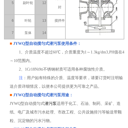
5
副叶轮
12
封
6
叶轮
13
搅拌件
7
泵体
14
■
JYWQ型
自动搅匀式潜污泵
使用条件：
1、介质温度不超过60℃，介质重度为1～1.3kg/dm3,PH值在4
～10范围内。
2、1Cr18Ni9ti不锈钢材质可适用各种腐蚀性介质。
注
：用户如有特殊的介质、温度等要求，请要订货时注明输
送介质详细情况，以便本公司提供更为可靠之产品。
■
JYWQ型
自动搅匀式潜污泵
用途：
JYWQ型自动搅匀式
潜污泵
适用于化工、石油、制药、采矿、造
纸、电厂及城市污水处理、市政工程、公共设施排污等输送带颗
粒、沉淀物的污水污物。