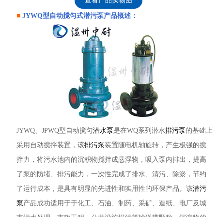
查看产品实物图
■
JYWQ型
自动搅匀式潜污泵
产品概述：
JYWQ、JPWQ型自动搅匀
潜水泵
是在WQ系列潜水
排污泵
的基础上
采用自动搅拌装置，该
排污泵
装置随电机轴旋转，产生极强的搅
拌力，将污水池内的沉积物搅拌成悬浮物，吸入泵内排出，提高
了泵的防堵、排污能力，一次性完成了排水、清污、除淤，节约
了运行成本，是具有明显的先进性和实用性的环保产品。该
潜污
泵
产品成功适用于于化工、石油、制药、采矿、造纸、电厂及城