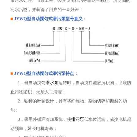
市污水处理、市政工程、公共设施排污等输送带颗粒、沉淀物的
污水污物，并获得了用户的一直好评！
■
JYWQ型
自动搅匀式潜污泵
型号意义：
■
JYWQ型
自动搅匀式潜污泵
特点：
1．当自动搅匀
潜水泵
运转时，自动搅拌池底沉积物，彻底防
止污物淤积，无须人工清理；
2．独特的叶轮设计，具有将纤维物、杂物切碎和撕裂的功
能；
3．采用外循环冷却系统，使
排污泵
低水位运转，减少电机起
动频率，延长电机寿命；