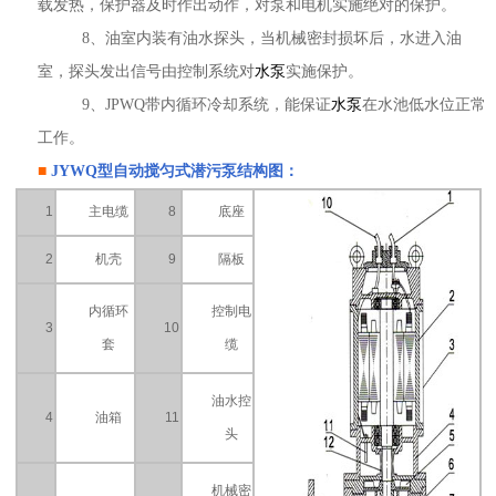
载发热，保护器及时作出动作，对泵和电机实施绝对的保护。
8、油室内装有油水探头，当机械密封损坏后，水进入油
室，探头发出信号由控制系统对
水泵
实施保护。
9、JPWQ带内循环冷却系统，能保证
水泵
在水池低水位正常
工作。
■
JYWQ型
自动搅匀式潜污泵
结构图：
1
主电缆
8
底座
2
机壳
9
隔板
内循环
控制电
3
10
套
缆
油水控
4
油箱
11
头
机械密