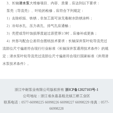
3、长轴
潜水泵
大维修项目、内容、质量，应达到以下要求：
泵壳（导流壳）、叶轮的检修，应符合下列规定：
1）去除积垢、铁锈，非加工面可涂无毒耐水防锈涂料；
2）冷却水孔、压力表孔、排气孔应通畅；
3）壳壁或导叶蚀损厚度超过原壁厚1/3时，应修补或更换；
4）外形与配合公差符合图纸技术要求：长轴深井泵叶轮导流壳过
流部位尺寸偏差符合现行行业标准《长轴深井泵通用技术条件》的规
定；潜水泵叶轮导流壳过流部位尺寸偏差符合现行国家标准《井用潜
水泵技术条件》。
浙江中耐泵业有限公司版权所有
浙ICP备12027103号-1
公司地址：浙江省永嘉县瓯北镇三桥工业区
联系电话：0577-66998225 66998226 66998227 66998229 传真：0577-
66998228