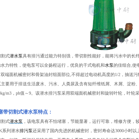
切割式
潜水泵
具有排污通过能力特别强，带切割性能好，能将污水中的长
的水力特性，使电泵可以全扬程运行，优良的干式电机和
水泵
的佳组合,使
双端面机械密封和骨架油封组面部位,不得超过电动机高度的1/2，抽送污
泵
主要用于排送生活废水、污水、人粪尿及含有短纤维纸屑、木屑、淀粉
00kg/m3，ph值～9。该潜水排污泵采用双端面机械密封和旋转叶轮，
塞带切割式潜水泵
特点：
切割式
潜水泵
，该电泵具有不怕堵塞，节能显著，运行可靠，维修方便，较
K系列潜水
排污泵
还采用了国内先进的机械密封，密封寿命达3000小时