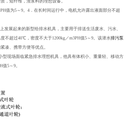
杂质，短纤维，渣浆料的理想设备。
的PH值为5～9。4．在长时间运行中，电机允许露出液面部分不超
上发展起来的新型给排水机具，主要用于排送生活废水、污水、
过40℃，密度不大于1200kg／m3PH值5～9。该潜水
排污泵
构紧凑、携带方便等优点。
小型现场面临紧急排水理想机具，他具有体积小、重量轻、移动方
H值5～9。