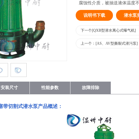
腐蚀性介质，被抽送液体温度不超过
说明书下载
潜水泵
下一个[QXB型潜水离心式曝气机]
上一个：[AS、AV型撕裂式潜污泵]
安装尺寸
性能参数
故障排除
塞带切割式潜水泵
产品概述：