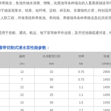
种养殖业，鱼池作抽水清塘、增氧，化粪池等各种场合的人畜粪尿抽送等
用于抽送坭浆水、纸浆、短纤维、淀粉、碎石粒、非腐蚀性介质，特别适
、人防工程，环保系统和养鱼池、养鸡场、养猪场等各种养殖业及抗洪排涝
适用于造船、通讯、航运、地下室等狭窄作业面，及开挖池塘疏通河道，
塞带切割式潜水泵
性能参数：
扬程
出水配管口径
功率
转速
（
m
）
mm
kw
（
r/min
12
32
0.75
2900
7
50
0.75
1450
12
40
1.1
1450
22
25
1.1
1450
15
50
1.5
1450
30
40
2.2
1450