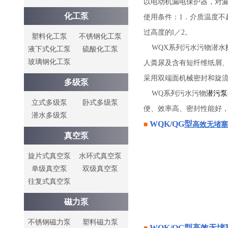
以电动机漏电保护器，对
化工泵
使用条件：1．介质温度不
过高度的l／2。
塑料化工泵
不锈钢化工泵
WQX系列污水污物潜水
液下式化工泵
硫酸化工泵
玻璃钢化工泵
人粪尿及含有短纤维纸屑、
采用双端面机械密封和旋
多级泵
WQ系列污水污物
潜污泵
立式多级泵
卧式多级泵
便、效率高、密封性能好，结
潜水多级泵
WQK/QG型
■
高效无堵塞
真空泵
旋片式真空泵
水环式真空泵
单级真空泵
双级真空泵
往复式真空泵
磁力泵
不锈钢磁力泵
塑料磁力泵
WQK/QG型
高效无堵