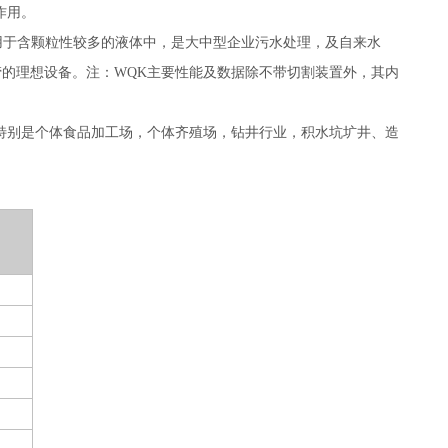
作用。
用于含颗粒性较多的液体中，是大中型企业污水处理，及自来水
的理想设备。注：WQK主要性能及数据除不带切割装置外，其内
特别是个体食品加工场，个体齐殖场，钻井行业，积水坑圹井、造
）