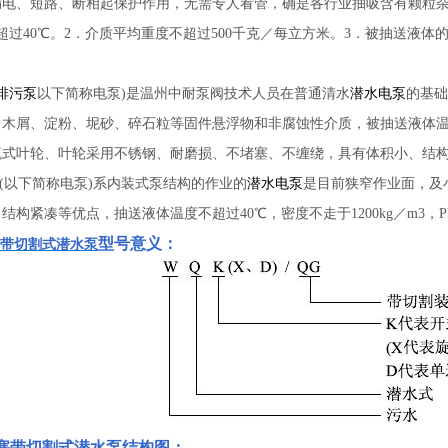
漏电、短路、断相起保护作用，无需专人看管，确是各行业抽吸含有颗粒
超过40℃。2．介质平均重度不超过500千克／每立方米。3．被抽送液体
排污泵
以下简称电泵)是温州中耐泵阀技术人员在普通清水
潜水电泵
的基础
木屑、淀粉、坭砂、碎石粒等固件悬浮物和非腐蚀性介质，被抽送液体温度不超
流式叶轮、叶轮采用不锈钢、耐磨损、不堵塞、不缠绕，具有体积小、结
(以下简称电泵)系内装式泵结构的作业的
潜水电泵
是目前狭窄作业面，及
构紧凑等优点，抽送液体温度不超过40℃，密度不走于1200kg／m3，P
型号意义：
带切割式潜水泵
塞带切割式潜水泵
结构图：