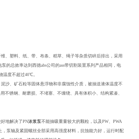
纤维、塑料、纸、带、布条、稻草、绳子等杂质切碎后排出，采用
电泵的总效率达到西德abs公司的ass带切割装置系列产品相同，电
物温度不超过40℃。
、泥沙、矿石粒等固体悬浮物和非腐蚀性介质，被抽送液体温度不
叶轮采用不锈钢、耐磨损、不堵塞、不缠绕、具有体积小、结构紧凑、
好地解决了PN
浓浆泵
不能抽吸重量较大的颗粒，以及PW、PWA
以上，泵轴及紧固螺丝全部采用高强度材料，抗蚀能力好，运行时配