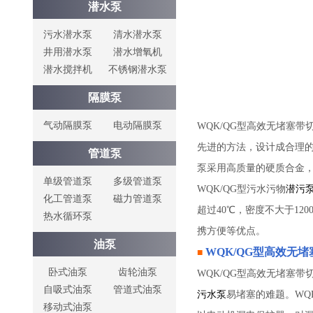
潜水泵
污水潜水泵
清水潜水泵
井用潜水泵
潜水增氧机
潜水搅拌机
不锈钢潜水泵
隔膜泵
气动隔膜泵
电动隔膜泵
WQK/QG型高效无堵塞带
先进的方法，设计成合理
管道泵
泵采用高质量的硬质合金，
单级管道泵
多级管道泵
WQK/QG型污水污物
潜污
化工管道泵
磁力管道泵
超过40℃，密度不大于12
热水循环泵
携方便等优点。
油泵
WQK/QG型
高效无堵
■
卧式油泵
齿轮油泵
WQK/QG型高效无堵塞带
自吸式油泵
管道式油泵
污水泵
易堵塞的难题。WQ
移动式油泵