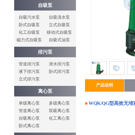
自吸泵
自吸污水泵
自吸清水泵
卧式自吸泵
立式自吸泵
化工自吸泵
移动式自吸泵
磁力式自吸泵
自吸式油泵
排污泵
管道排污泵
潜水排污泵
液下排污泵
卧式排污泵
立式排污泵
产品说明
离心泵
WQK/QG型
高效无堵
单级离心泵
多级离心泵
■
管道离心泵
双吸离心泵
自吸离心泵
化工离心泵
卧式离心泵