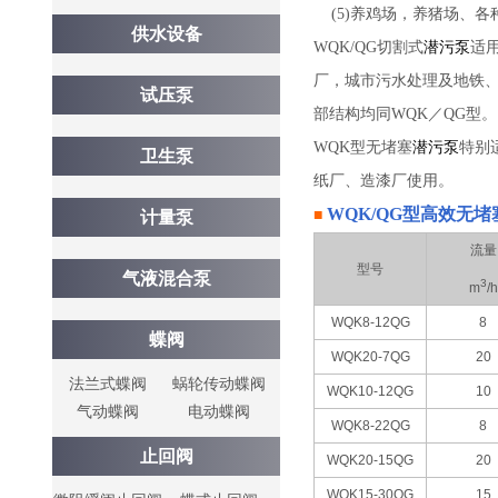
(5)养鸡场，养猪场、各
供水设备
WQK/QG切割式
潜污泵
适
厂，城市污水处理及地铁
试压泵
部结构均同WQK／QG型。
WQK型无堵塞
潜污泵
特别
卫生泵
纸厂、造漆厂使用。
WQK/QG型
高效无堵
■
计量泵
流量
型号
气液混合泵
3
m
/h
WQK8-12QG
8
蝶阀
WQK20-7QG
20
法兰式蝶阀
蜗轮传动蝶阀
WQK10-12QG
10
气动蝶阀
电动蝶阀
WQK8-22QG
8
止回阀
WQK20-15QG
20
WQK15-30QG
15