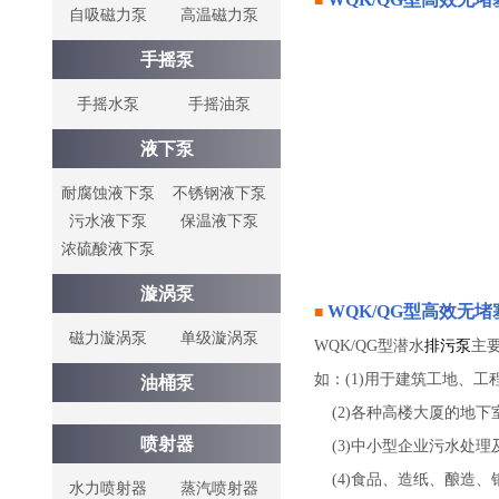
■
自吸磁力泵
高温磁力泵
手摇泵
手摇水泵
手摇油泵
液下泵
耐腐蚀液下泵
不锈钢液下泵
污水液下泵
保温液下泵
浓硫酸液下泵
漩涡泵
WQK/QG型
高效无堵
■
磁力漩涡泵
单级漩涡泵
WQK/QG型潜水
排污泵
主
如：(1)用于建筑工地、
油桶泵
(2)各种高楼大厦的地下
喷射器
(3)中小型企业污水处理
(4)食品、造纸、酿造、
水力喷射器
蒸汽喷射器