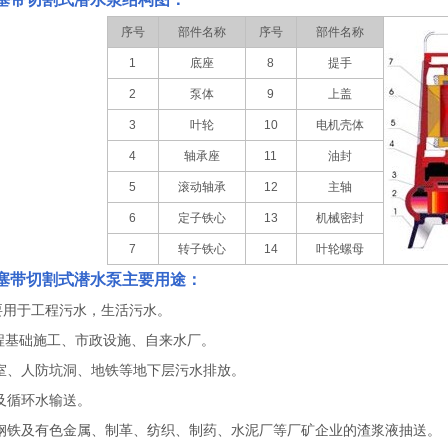
序号
部件名称
序号
部件名称
1
底座
8
提手
2
泵体
9
上盖
3
叶轮
10
电机壳体
4
轴承座
11
油封
5
滚动轴承
12
主轴
6
定子铁心
13
机械密封
7
转子铁心
14
叶轮螺母
塞带切割式潜水泵
主要用途：
要用于工程污水，生活污水。
工程基础施工、市政设施、自来水厂。
室、人防坑洞、地铁等地下层污水排放。
及循环水输送。
钢铁及有色金属、制革、纺织、制药、水泥厂等厂矿企业的渣浆液抽送。