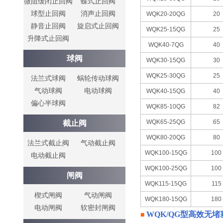
微阻缓闭止回阀
蝶式止回阀
球型止回阀
消声止回阀
WQK20-20QG
20
静音止回阀
旋启式止回阀
WQK25-15QG
25
升降式止回阀
WQK40-7QG
40
球阀
WQK30-15QG
30
WQK25-30QG
25
法兰式球阀
蜗轮传动球阀
气动球阀
电动球阀
WQK40-15QG
40
偏心半球阀
WQK85-10QG
82
WQK65-25QG
65
截止阀
WQK80-20QG
80
法兰式截止阀
气动截止阀
WQK100-15QG
100
电动截止阀
WQK100-25QG
100
闸阀
WQK115-15QG
115
楔式闸阀
气动闸阀
WQK180-15QG
180
电动闸阀
软密封闸阀
WQK/QG型
高效无堵
■