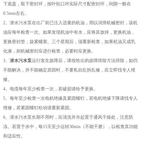
下底盖，取下密封环，按叶轮口环实际尺寸配密封环，间隙一般在
0.5mm左右。
2、潜水污水泵在出厂前已注入适量的机油，用以润滑机械密封，该机
油应每年检查一次。如果发现机油中有水，应将其放掉，更换机油，
更换密封垫，旋紧螺塞。三个星期后，须重新检查，如果机油又成乳
化液，则机械密封应进行检查，必要时应更换。
3、
潜水污水泵
运行发生故障后，请按给出的故障排除方法排除，如仍
不能解决，并不能确定原因时，不要私自乱拆乱修，应立即找专人维
修。
4、电缆每年至少检查一次，若破损请给予更换。
5、每年至少检查一次电机绝缘及紧固螺钉，若电机绝缘下降请找专人
维修，若紧固螺钉松动请重新紧固。
6、潜水污水泵长期不用时，应清洗并吊起置于通风干燥处，注意防
冻。若置于水中，每15天至少运转30min（不能干磨），以检查其功能
和适应性。